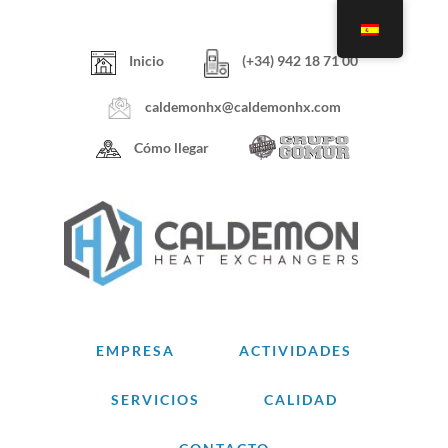
Skip
to
content
Inicio
(+34) 942 18 71 00
caldemonhx@caldemonhx.com
Cómo llegar
EMPRESA
ACTIVIDADES
SERVICIOS
CALIDAD