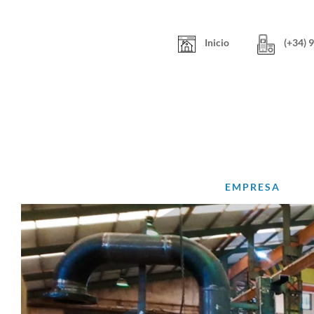
Skip
to
content
Inicio
(+34) 
EMPRESA