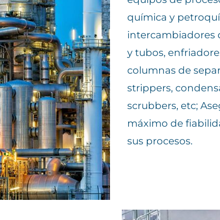
química y petroqu
intercambiadores d
y tubos, enfriadore
columnas de separa
strippers, condens
scrubbers, etc; As
máximo de fiabilid
sus procesos.