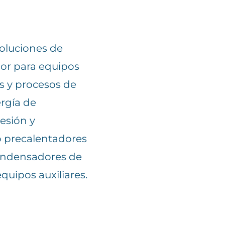
oluciones de
lor para equipos
as y procesos de
rgía de
esión y
 precalentadores
ondensadores de
equipos auxiliares.