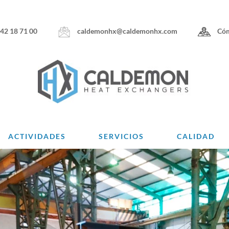
caldemonhx@caldemonhx.com
Cóm
942 18 71 00
ACTIVIDADES
SERVICIOS
CALIDAD