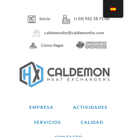
Skip
to
content
Inicio
(+34) 942 18 71 00
caldemonhx@caldemonhx.com
Cómo llegar
EMPRESA
ACTIVIDADES
SERVICIOS
CALIDAD